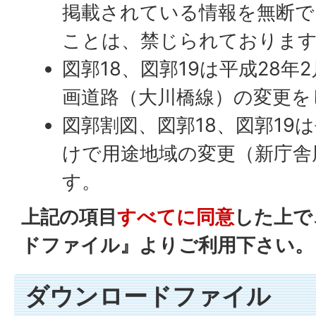
掲載されている情報を無断で
ことは、禁じられておりま
図郭18、図郭19は平成28年
画道路（大川橋線）の変更を
図郭割図、図郭18、図郭19は
けで用途地域の変更（新庁舎
す。
上記の項目
すべてに同意
した上で
ドファイル』よりご利用下さい。
ダウンロードファイル