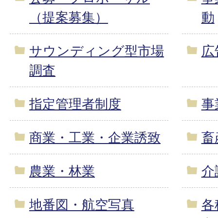
（提案募集）
動
サウンディング型市場
広
調査
指定管理者制度
事
商業・工業・企業誘致
畜
農業・林業
介
地番図・航空写真
各