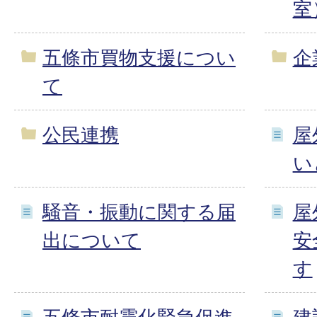
室
五條市買物支援につい
企
て
公民連携
屋
い
騒音・振動に関する届
屋
出について
安
す