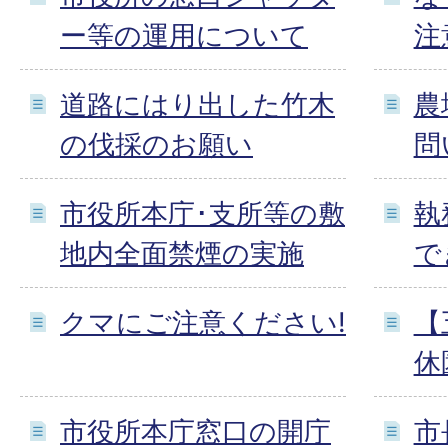
ー等の運用について
注
道路にはり出した竹木
農
の伐採のお願い
問
市役所本庁･支所等の敷
執
地内全面禁煙の実施
で
クマにご注意ください!
【
休
市役所本庁窓口の開庁
市