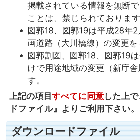
掲載されている情報を無断で
ことは、禁じられておりま
図郭18、図郭19は平成28年
画道路（大川橋線）の変更を
図郭割図、図郭18、図郭19は
けで用途地域の変更（新庁舎
す。
上記の項目
すべてに同意
した上で
ドファイル』よりご利用下さい。
ダウンロードファイル