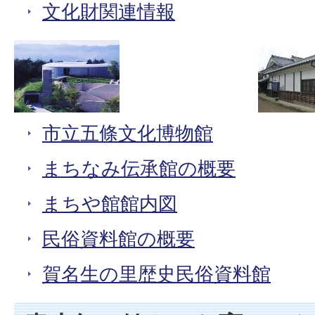
文化財関連情報
市立五條文化博物館
まちなみ伝承館の概要
まちや館館内図
民俗資料館の概要
賀名生の里歴史民俗資料館