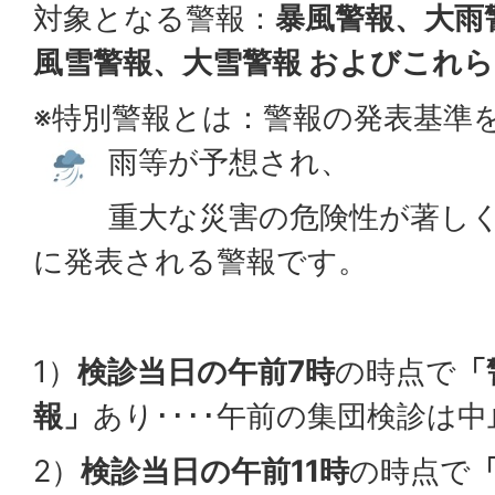
対象となる警報：
暴風警報、大雨
風雪警報、大雪警報 およびこれ
※特別警報とは：警報の発表基準
雨等が予想され、
重大な災害の危険性が著し
に発表される警報です。
1）
検診当日の午前7時
の時点で
「
報」
あり････午前の集団検診は中
2）
検診当日の午前11時
の時点で