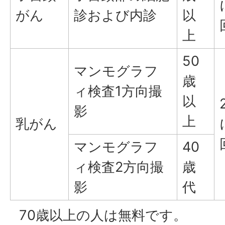
がん
診および内診
以
上
50
マンモグラフ
歳
ィ検査1方向撮
以
影
上
乳がん
マンモグラフ
40
ィ検査2方向撮
歳
影
代
70歳以上の人は無料です。