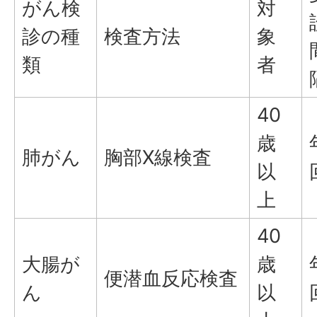
がん検
対
診の種
検査方法
象
類
者
40
歳
肺がん
胸部X線検査
以
上
40
大腸が
歳
便潜血反応検査
ん
以