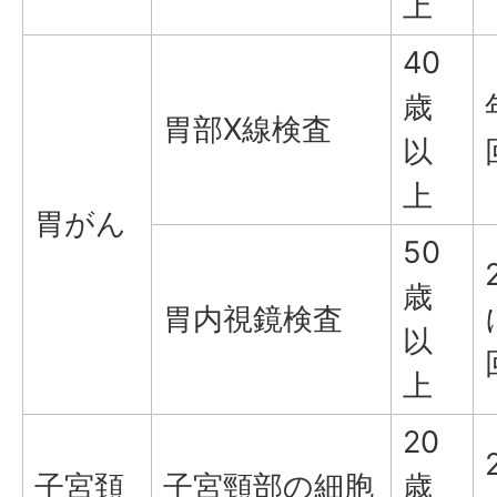
上
40
歳
胃部X線検査
以
上
胃がん
50
歳
胃内視鏡検査
以
上
20
子宮頚
子宮頸部の細胞
歳