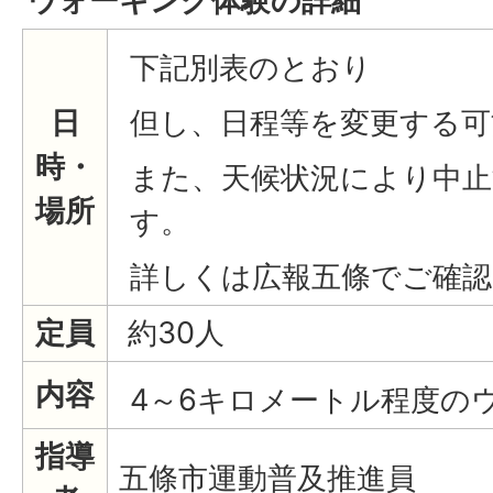
ウォーキング体験の詳細
下記別表のとおり
日
但し、日程等を変更する可
時・
また、天候状況により中
場所
す。
詳しくは広報五條でご確
定員
約30人
内容
4～6キロメートル程度の
指導
五條市運動普及推進員