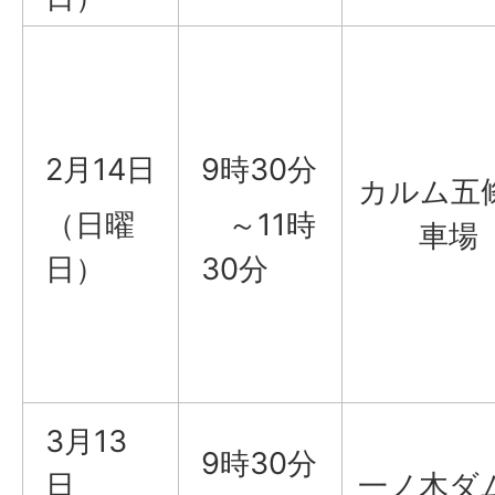
2月14日
9時30分
カルム五
（日曜
～11時
車場
日）
30分
3月13
9時30分
日
一ノ木ダ