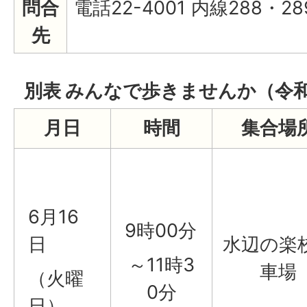
問合
電話22-4001 内線288・28
先
別表 みんなで歩きませんか（令
月日
時間
集合場
6月16
9時00分
日
水辺の楽
～11時3
車場
（火曜
0分
日）