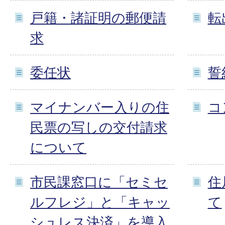
戸籍・諸証明の郵便請
転
求
委任状
誓
マイナンバー入りの住
コ
民票の写しの交付請求
について
市民課窓口に「セミセ
住
ルフレジ」と「キャッ
て
シュレス決済」を導入