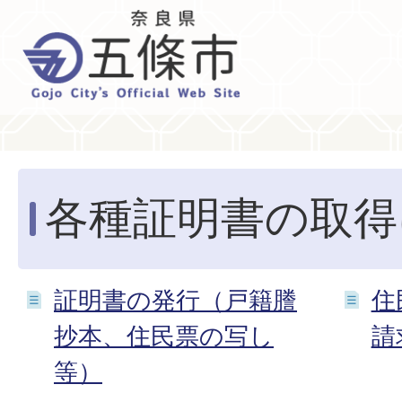
各種証明書の取得
証明書の発行（戸籍謄
住
抄本、住民票の写し
請
等）