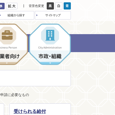
背景色変更
組織から探す
サイトマップ
siness Person
City Administration
業者向け
市政・組織
付申請に必要なもの
受けられる給付