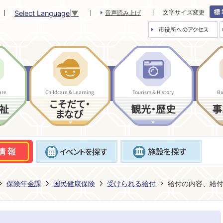
文字サイズ変更
Select Language
▼
音声読み上げ
市役所へのアクセス
are
Childcare & Learning
Tourism & History
Bu
こそだて・
祉
観光・歴史
事
まなび
保険年金課
国民健康保険
受けられる給付
給付の内容、給