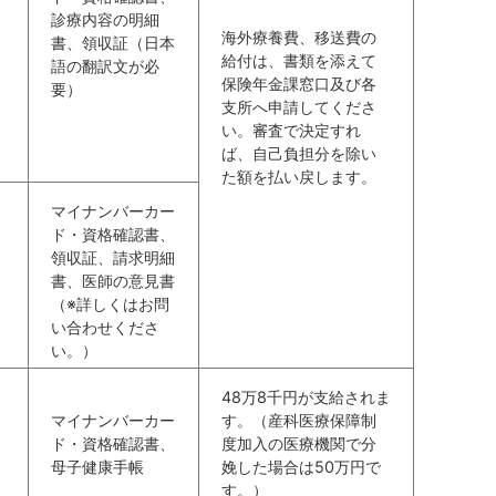
診療内容の明細
海外療養費、移送費の
書、領収証（日本
給付は、書類を添えて
語の翻訳文が必
保険年金課窓口及び各
要）
支所へ申請してくださ
い。審査で決定すれ
ば、自己負担分を除い
た額を払い戻します。
マイナンバーカー
ド・資格確認書、
領収証、請求明細
書、医師の意見書
（※詳しくはお問
い合わせくださ
い。）
48万8千円が支給されま
マイナンバーカー
す。（産科医療保障制
ド・資格確認書、
度加入の医療機関で分
母子健康手帳
娩した場合は50万円で
す。）