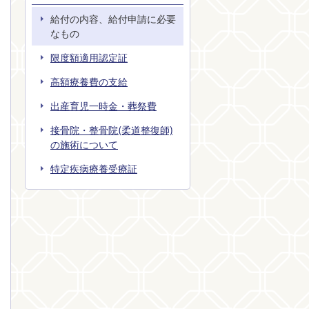
給付の内容、給付申請に必要
なもの
限度額適用認定証
高額療養費の支給
出産育児一時金・葬祭費
接骨院・整骨院(柔道整復師)
の施術について
特定疾病療養受療証