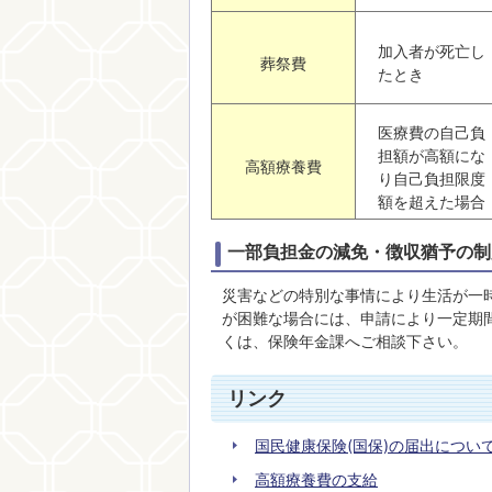
加入者が死亡し
葬祭費
たとき
医療費の自己負
担額が高額にな
高額療養費
り自己負担限度
額を超えた場合
一部負担金の減免・徴収猶予の制
災害などの特別な事情により生活が一
が困難な場合には、申請により一定期
くは、保険年金課へご相談下さい。
リンク
国民健康保険(国保)の届出につい
高額療養費の支給