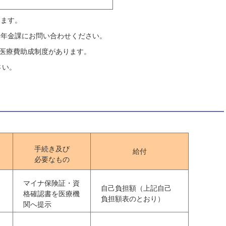
ります。
険年金課にお問い合わせください。
、医療費助成制度があります。
さい。
手続き及び
給付
必要なもの
マイナ保険証・資
自己負担額（上記自己
格確認書を医療機
負担額表のとおり）
関へ提示