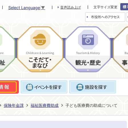
文字サイズ変更
Select Language
▼
音声読み上げ
市役所へのアクセス
are
Childcare & Learning
Tourism & History
Bu
こそだて・
祉
観光・歴史
事
まなび
保険年金課
福祉医療費助成
子ども医療費の助成について