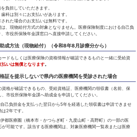
額を負担していただきます。
・歯科は別々にお支払いがあります。
方された場合のお支払いは無料です。
費は、現物給付方式の対象となりません。医療保険制度における自己負
り、市役所保険年金課窓口へ直接申請してください。
助成方法（現物給付）（令和8年8月診療分から）
カードもしくは医療保険の資格情報が確認できるものと一緒に受給資
支払いは無償となります
。
格証を提示しないで県内の医療機関を受診された場合
の資格が確認できるもの、受給資格証、医療機関の領収書（名前、保
し、市役所保険年金課へ助成金を申請してください。
で自己負担金を支払った翌日から5年を経過した領収書は申請できませ
効は2年です。
県伊都医療圏（橋本市・かつらぎ町・九度山町・高野町）の一部の医
応が可能です。該当する医療機関は、対象医療機関一覧表または医療