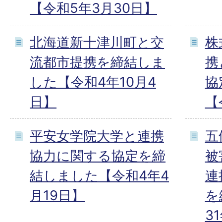
【令和5年3月30日】
北海道新十津川町と交
株
流都市提携を締結しま
携
した【令和4年10月4
協
日】
【
平安女学院大学と連携
五
協力に関する協定を締
被
結しました【令和4年4
連
月19日】
を
3