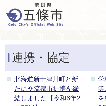
連携・協定
北海道新十津川町と新
学
たに交流都市提携を締
等
結しました【令和6年2
を