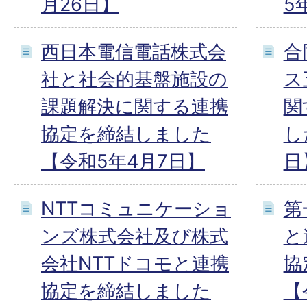
月26日】
5
西日本電信電話株式会
合
社と社会的基盤施設の
ス
課題解決に関する連携
関
協定を締結しました
し
【令和5年4月7日】
日
NTTコミュニケーショ
第
ンズ株式会社及び株式
と
会社NTTドコモと連携
協
協定を締結しました
【