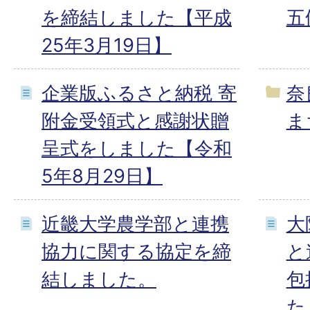
を締結しました【平成
五
25年3月19日】
企業版ふるさと納税 寄
奈
附金受領式と感謝状贈
ま
呈式をしました【令和
5年8月29日】
近畿大学農学部と連携
大
協力に関する協定を締
と
結しました。
包
た