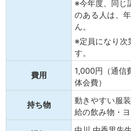
※今年度、同じ
のある人は、
ん。
※定員になり次
す。
1,000円（通
費用
体会費）
動きやすい服装
持ち物
給の飲み物・
中川 由香里先