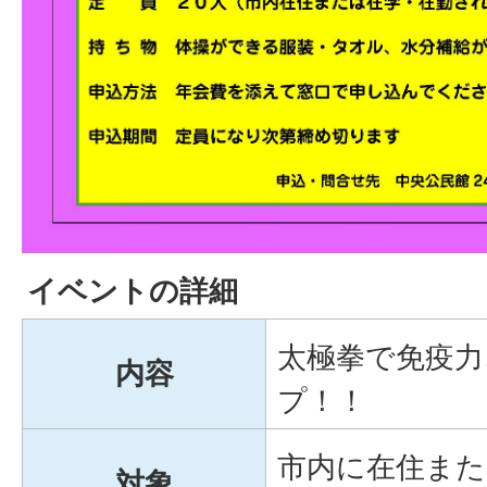
イベントの詳細
太極拳で免疫力
内容
プ！！
市内に在住また
対象