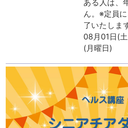
ある人は、
ん。※定員
了いたしま
08月01日(
(月曜日)