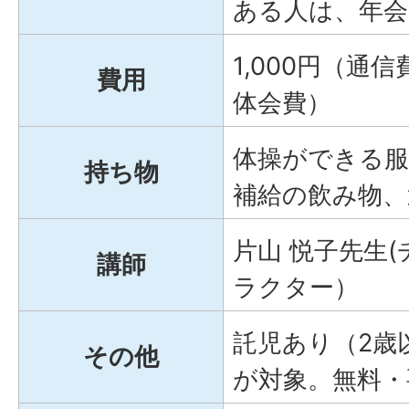
ある人は、年
1,000円（通
費用
体会費）
体操ができる服
持ち物
補給の飲み物、
片山 悦子先生
講師
ラクター）
託児あり（2歳
その他
が対象。無料・