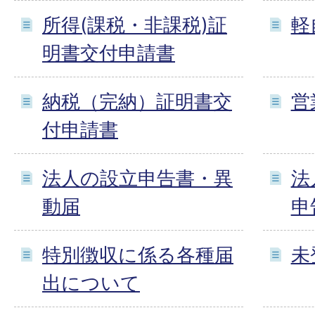
所得(課税・非課税)証
軽
明書交付申請書
納税（完納）証明書交
営
付申請書
法人の設立申告書・異
法
動届
申
特別徴収に係る各種届
未
出について