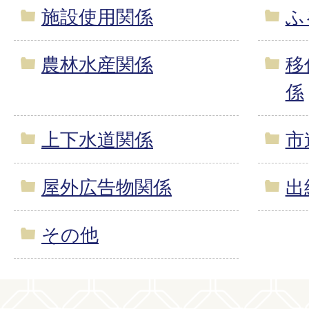
施設使用関係
ふ
農林水産関係
移
係
上下水道関係
市
屋外広告物関係
出
その他