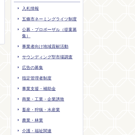
入札情報
五條市ネーミングライツ制度
公募・プロポーザル（提案募
集）
事業者向け地域貢献活動
サウンディング型市場調査
広告の募集
指定管理者制度
事業支援・補助金
商業・工業・企業誘致
畜産・狩猟・水産業
農業・林業
介護・福祉関連