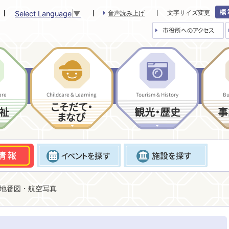
文字サイズ変更
Select Language
▼
音声読み上げ
市役所へのアクセス
are
Childcare & Learning
Tourism & History
Bu
こそだて・
祉
観光・歴史
事
まなび
地番図・航空写真