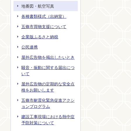
地番図・航空写真
各種書類様式（出納室）
五條市買物支援について
企業版ふるさと納税
公民連携
屋外広告物を掲出したいとき
騒音・振動に関する届出につ
いて
屋外広告物の定期的な安全点
検をお願いします
五條市耐震化緊急促進アクシ
ョンプログラム
建設工事現場における熱中症
予防対策について