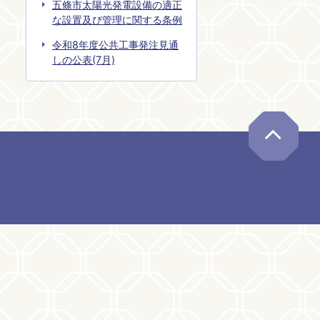
五條市太陽光発電設備の適正
な設置及び管理に関する条例
令和8年度公共工事発注見通
しの公表(7月)
ペー