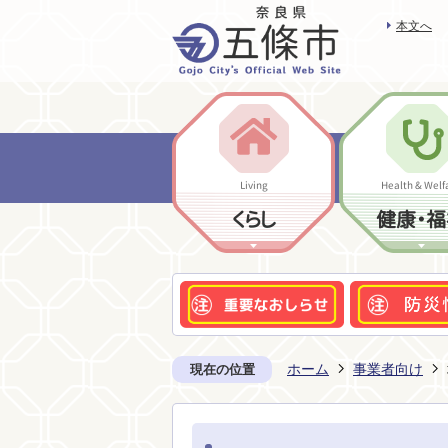
本文へ
Living
Health & Welf
くらし
健康・福
ホーム
事業者向け
現在の位置