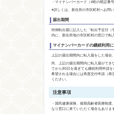
・マイナンバーカード（4桁の暗証番
※詳しくは、新住所の市区町村へお問
届出期間
特例転出届に記入した「転出予定日（引
内に、新住所地の市区町村の窓口で転
マイナンバーカードの継続利用に
上記の届出期間内に転入届をした場合
尚、上記の届出期間内に転入届ができ
てから90日を過ぎても継続利用申請
希望される場合には再度交付申請（再
ください。
注意事項
・国民健康保険、後期高齢者医療制度
なり窓口に来ていただく場合もありま