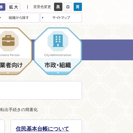
背景色変更
組織から探す
サイトマップ
siness Person
City Administration
業者向け
市政・組織
入転出手続きの簡素化
住民基本台帳について