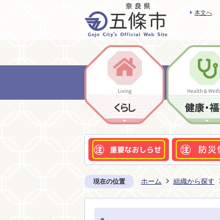
本文へ
Living
Health & Welf
くらし
健康・福
ホーム
組織から探す
現在の位置