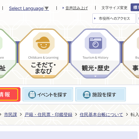
文字サイズ変更
Select Language
▼
音声読み上げ
市役所へのアクセス
are
Childcare & Learning
Tourism & History
Bu
こそだて・
祉
観光・歴史
事
まなび
市民課
戸籍・住民票・印鑑登録
住民基本台帳について
転