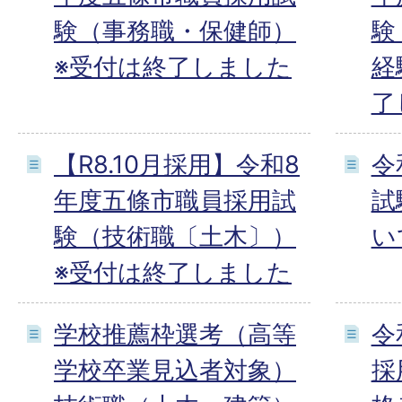
験（事務職・保健師）
験
※受付は終了しました
経
了
【R8.10月採用】令和8
令
年度五條市職員採用試
試
験（技術職〔土木〕）
い
※受付は終了しました
学校推薦枠選考（高等
令
学校卒業見込者対象）
採