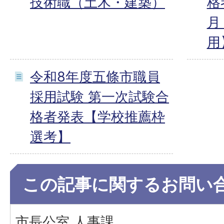
技術職（土木・建築）
格
月
用
令和8年度五條市職員
採用試験 第一次試験合
格者発表【学校推薦枠
選考】
この記事に関するお問い
市長公室 人事課