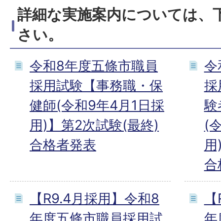
詳細な実施案内については、
さい。
令和8年度五條市職員
令
採用試験【事務職・保
採
健師(令和9年4月1日採
験
用)】第2次試験(最終)
(
合格者発表
用
合
【R9.4月採用】令和8
【
年度五條市職員採用試
年