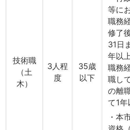
等に
職務
修了
31日
年以
技術職
3人程
35歳
職務
（土
度
以下
職し
木）
の離
て1
・本
資格