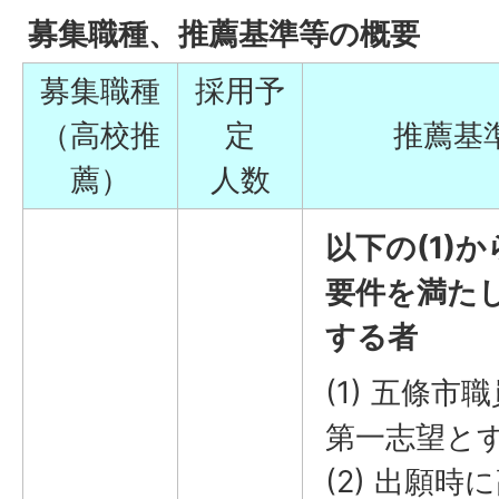
募集職種、推薦基準等の概要
募集職種
採用予
（高校推
定
推薦基
薦）
人数
以下の(1)か
要件を満た
する者
(1) 五條
第一志望と
(2) 出願