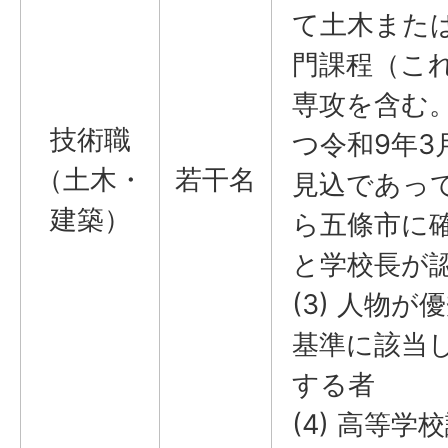
て土木また
門課程（こ
専攻を含む
技術職
つ令和9年3
（土木・
若干名
見込であって
建築）
ら五條市に
と学校長が
(3) 人物が
基準に該当
する者
(4) 高等