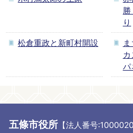
勝
り
松倉重政と新町村開設
ま
カ
パ
五條市役所
【法人番号:1000020