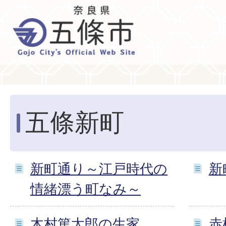
五條新町
新町通り～江戸時代の
新
情緒漂う町なみ～
木村篤太郎の生家
赤