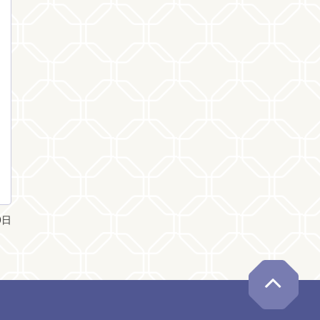
0日
ペー