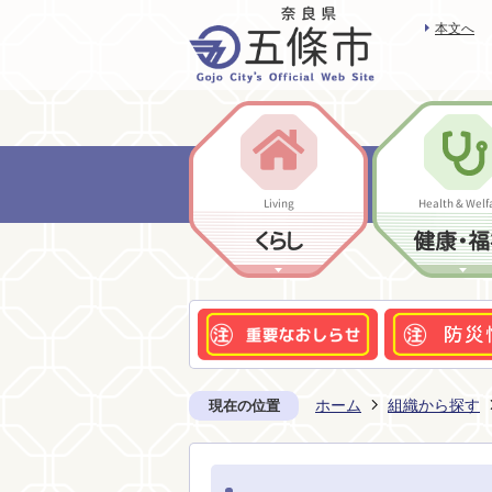
本文へ
Living
Health & Welf
くらし
健康・福
ホーム
組織から探す
現在の位置