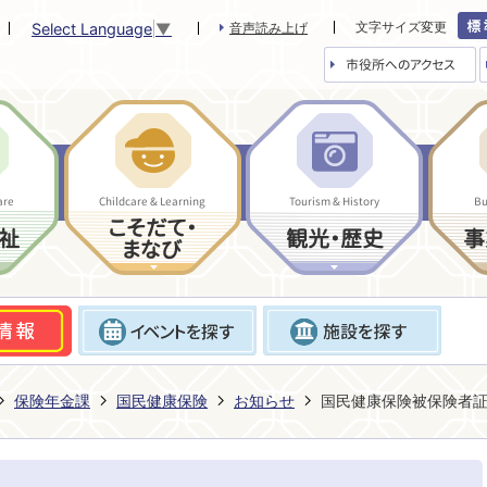
文字サイズ変更
Select Language
▼
音声読み上げ
市役所へのアクセス
are
Childcare & Learning
Tourism & History
Bu
こそだて・
祉
観光・歴史
事
まなび
保険年金課
国民健康保険
お知らせ
国民健康保険被保険者