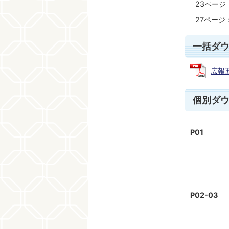
23ペー
27ペー
一括ダ
広報五
個別ダ
P01
P02-03