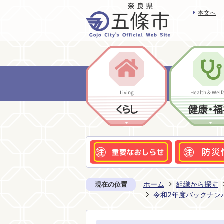
本文へ
Living
Health & Welf
くらし
健康・福
ホーム
組織から探す
現在の位置
令和2年度バックナン