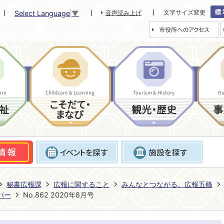
文字サイズ変更
Select Language
▼
音声読み上げ
市役所へのアクセス
are
Childcare & Learning
Tourism & History
Bu
こそだて・
祉
観光・歴史
事
まなび
秘書広報課
広報に関すること
みんなとつながる。広報五條
バー
No.862 2020年8月号