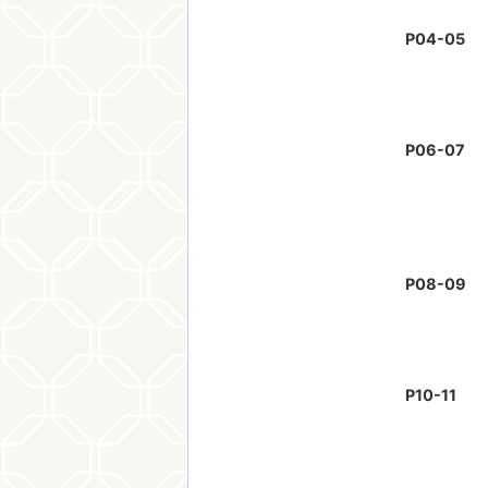
P04-05
P06-07
P08-09
P10-11