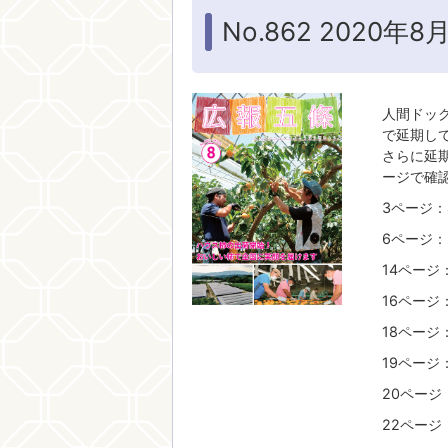
No.862 2020年8
人間ドッ
で延期し
さらに延
ージで確
3ページ
6ページ
14ページ
16ページ
18ペー
19ページ
20ペー
22ページ