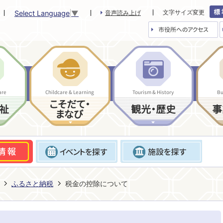
文字サイズ変更
Select Language
▼
音声読み上げ
市役所へのアクセス
are
Childcare & Learning
Tourism & History
Bu
こそだて・
祉
観光・歴史
事
まなび
ふるさと納税
税金の控除について