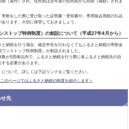
控除（還付）され、住民税は翌年度の住民税から控除（減額）されま
、寄附をした際に受け取った証明書・受領書や、専用振込用紙の払込
があります。大切に保管しておきましょう。
ワンストップ特例制度）の創設について（平成27年4月から）
さと納税を行う場合、確定申告を行わなくてもふるさと納税の寄附金
税ワンストップ特例制度」が創設されました。
体数が5団体以内で、ふるさと納税を行う際に各ふるさと納税先の自
出する必要があります。
」について、詳しくは下記リンクをご覧ください。
～このページではふるさと納税の制度を紹介します～
わせ先