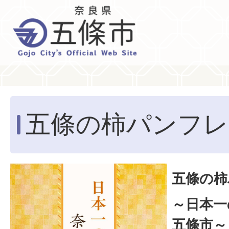
五條の柿パンフレ
五條の柿
～日本一
五條市～