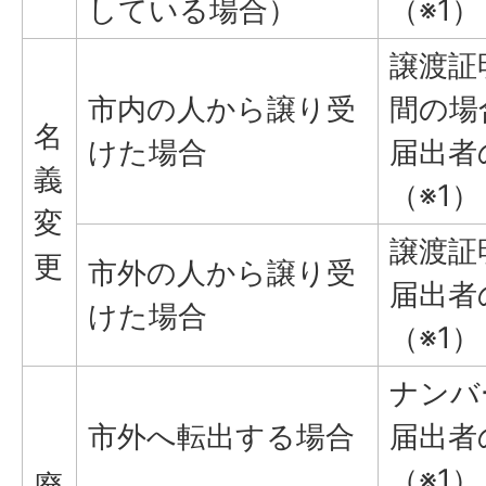
している場合）
（※1）
譲渡証
市内の人から譲り受
間の場
名
けた場合
届出者
義
（※1）
変
譲渡証
更
市外の人から譲り受
届出者
けた場合
（※1）
ナンバ
市外へ転出する場合
届出者
（※1）
廃