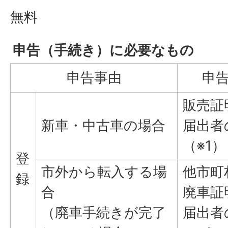
無料
申告（手続き）に必要なもの
申告事由
申
販売証
新車・中古車の場合
届出者
（※1）
登
市外から転入する場
他市町
録
合
廃車証
（廃車手続きが完了
届出者