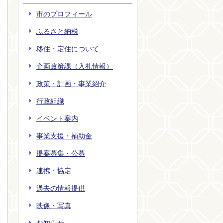
市のプロフィール
ふるさと納税
移住・定住について
企画政策課（入札情報）
政策・計画・事業紹介
行政組織
イベント案内
事業支援・補助金
提案募集・公募
連携・協定
過去の情報提供
映像・写真
お知らせ