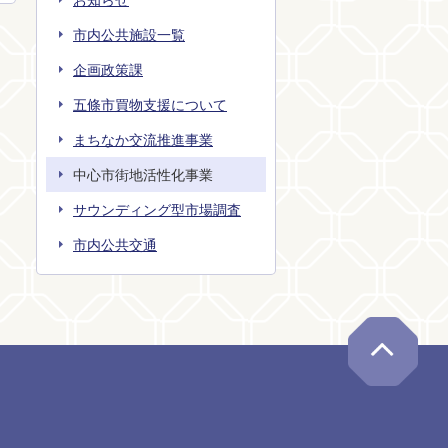
市内公共施設一覧
企画政策課
五條市買物支援について
まちなか交流推進事業
中心市街地活性化事業
サウンディング型市場調査
市内公共交通
ペー