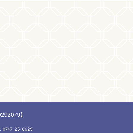
292079】
747-25-0629