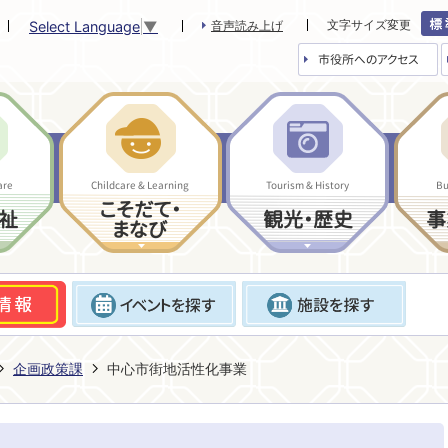
文字サイズ変更
Select Language
▼
音声読み上げ
市役所へのアクセス
are
Childcare & Learning
Tourism & History
Bu
こそだて・
祉
観光・歴史
事
まなび
企画政策課
中心市街地活性化事業