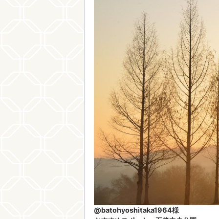
@batohyoshitaka1964様