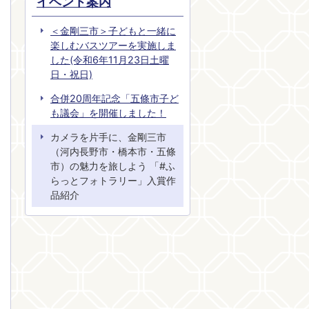
イベント案内
＜金剛三市＞子どもと一緒に
楽しむバスツアーを実施しま
した(令和6年11月23日土曜
日・祝日)
合併20周年記念「五條市子ど
も議会」を開催しました！
カメラを片手に、金剛三市
（河内長野市・橋本市・五條
市）の魅力を旅しよう 「#ふ
らっとフォトラリー」入賞作
品紹介