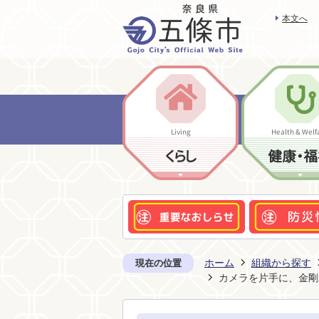
本文へ
Living
Health & Welf
くらし
健康・福
ホーム
組織から探す
現在の位置
カメラを片手に、金剛