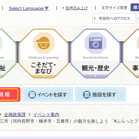
文字サイズ変更
Select Language
▼
音声読み上げ
市役所へのアクセス
are
Childcare & Learning
Tourism & History
Bu
こそだて・
祉
観光・歴史
事
まなび
企画政策課
イベント案内
三市（河内長野市・橋本市・五條市）の魅力を旅しよう 「#ふらっと