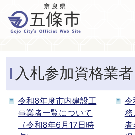
入札参加資格業者
令和8年度市内建設工
令
事業者一覧について
務
（令和8年6月17日時
者