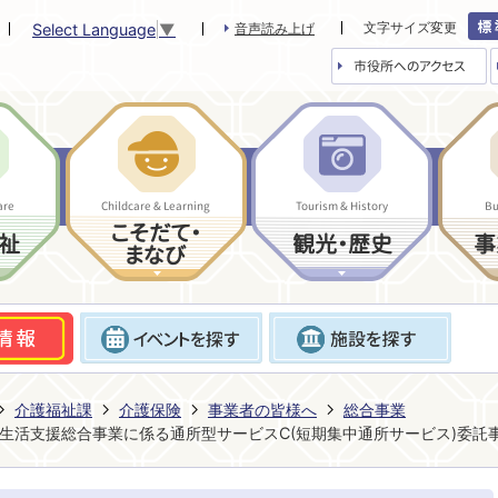
文字サイズ変更
Select Language
▼
音声読み上げ
市役所へのアクセス
are
Childcare & Learning
Tourism & History
Bu
こそだて・
祉
観光・歴史
事
まなび
介護福祉課
介護保険
事業者の皆様へ
総合事業
生活支援総合事業に係る通所型サービスC(短期集中通所サービス)委託