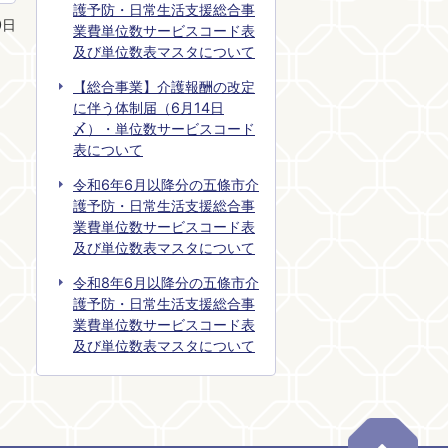
護予防・日常生活支援総合事
0日
業費単位数サービスコード表
及び単位数表マスタについて
【総合事業】介護報酬の改定
に伴う体制届（6月14日
〆）・単位数サービスコード
表について
令和6年6月以降分の五條市介
護予防・日常生活支援総合事
業費単位数サービスコード表
及び単位数表マスタについて
令和8年6月以降分の五條市介
護予防・日常生活支援総合事
業費単位数サービスコード表
及び単位数表マスタについて
ペー