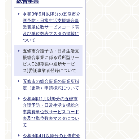
総合事業
令和3年6月以降分の五條市介
護予防・日常生活支援総合事
業費単位数サービスコード表
及び単位数表マスタの掲載に
ついて
五條市介護予防・日常生活支
援総合事業に係る通所型サー
ビスC(短期集中通所サービ
ス)委託事業者登録について
五條市の総合事業の事業所指
定（更新）申請様式について
令和4年11月以降分の五條市
介護予防・日常生活支援総合
事業費単位数サービスコード
表及び単位数表マスタについ
て
令和6年4月以降分の五條市介