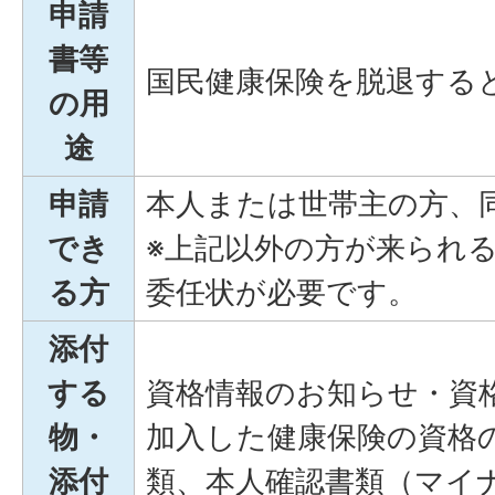
申請
書等
国民健康保険を脱退する
の用
途
申請
本人または世帯主の方、
でき
※上記以外の方が来られ
る方
委任状が必要です。
添付
する
資格情報のお知らせ・資
物・
加入した健康保険の資格
添付
類、本人確認書類（マイ