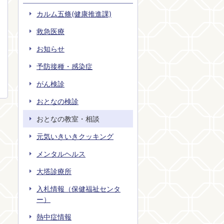
カルム五條(健康推進課)
救急医療
お知らせ
予防接種・感染症
がん検診
おとなの検診
おとなの教室・相談
元気いきいきクッキング
メンタルヘルス
大塔診療所
入札情報（保健福祉センタ
ー）
熱中症情報