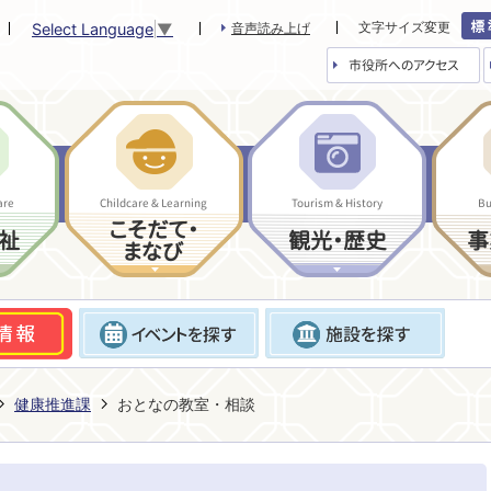
文字サイズ変更
Select Language
▼
音声読み上げ
市役所へのアクセス
are
Childcare & Learning
Tourism & History
Bu
こそだて・
祉
観光・歴史
事
まなび
健康推進課
おとなの教室・相談