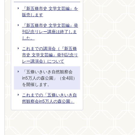
『新五條市史 文学文芸編』を
販売します
『新五條市史 文学文芸編』発
刊記念リレー講座は終了しま
した。
これまでの講演会（『新五條
市史 文学文芸編』発刊記念リ
レー講演会）について
「五條いきいき自然観察会
in5万人の森公園」（全4回）
を開催します。
これまでの「五條いきいき自
然観察会in5万人の森公園」