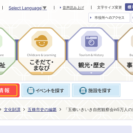
文字サイズ変更
Select Language
▼
音声読み上げ
市役所へのアクセス
are
Childcare & Learning
Tourism & History
Bu
こそだて・
祉
観光・歴史
事
まなび
文化財課
五條市史の編纂
「五條いきいき自然観察会in5万人