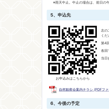
※雨天中止。中止の場合は、前日の午
5、申込先
左の
くだ
第4
各回
当日
お申込みはこちらから
自然観察会案内チラシ (PDFファイル
6、今後の予定