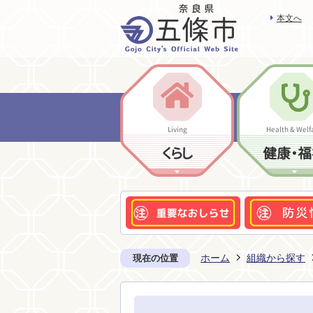
本文へ
Living
Health & Welf
くらし
健康・福
ホーム
組織から探す
現在の位置