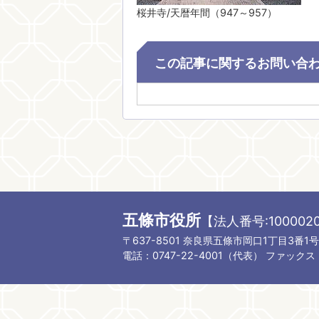
桜井寺/天暦年間（947～957）
この記事に関するお問い合
五條市役所
【法人番号:1000020
〒637-8501 奈良県五條市岡口1丁目3番1号
電話：0747-22-4001（代表）
ファックス：0