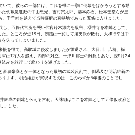
ていて、彼らの一部には、これを機に一挙に倒幕をはかろうとする動
いた倒幕急進派の中山忠光、吉村寅太郎、藤本鉄石、松本奎堂らが皇
発ち、千早峠を越えて当時幕府の直轄地であった五條に入りました。
挙兵し、五條代官所を襲い代官鈴木源内を殺害、櫻井寺を本陣として、
した。ところが翌18日、朝議は一変して攘夷派が敗れ、大和行幸は中
分を失ってしまいました。
の来援を得て、高取城に侵攻しましたが撃退され、大日川、広橋、栃
軍は1万人を超え、内部の対立、十津川郷士の離反もあり、翌9月24
り込みを敢行して終わりを遂げました。
と豪農豪商とが一体となった最初の武装反乱で、倒幕及び明治維新の
あります。明治維新が実現するのは、このわずか5年後のことでし
井康成の創建と伝える古刹。天誅組はここを本陣として五條仮政府と
しました。