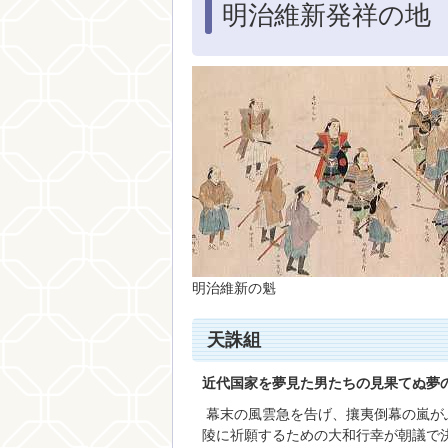
明治維新発祥の地
明治維新の魁
天誅組
近代国家を夢見た男たちの見果てぬ夢
幕末の風雲急を告げ、攘夷倒幕の嵐がふ
陵に祈願するための大和行幸が朝議で