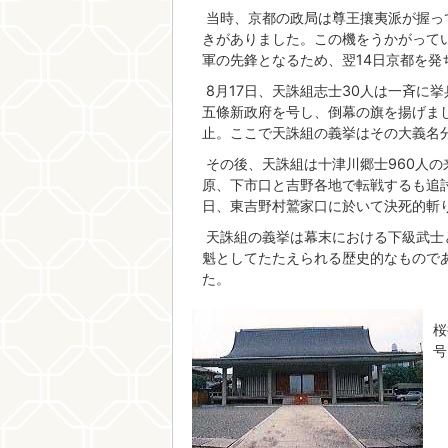
当時、京都の政局は尊王攘夷派が握っ
きがありました。この機をうかがって
軍の先鋒となるため、翌14日京都を
8月17日、天誅組志士30人は一斉に
五條新政府を号し、倒幕の旗を揚げま
止。ここで天誅組の義挙はその大義名
その後、天誅組は十津川郷士960人
原、下市口と吉野各地で転戦するも追討
日、東吉野村鷲家口に於いて決死的斬
天誅組の義挙は幕末における下級武士
魁としてたたえられる歴史的なもので
た。
桜
号