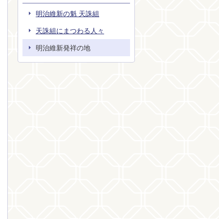
明治維新の魁 天誅組
天誅組にまつわる人々
明治維新発祥の地