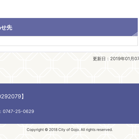
わせ先
更新日：2019年01月0
292079】
747-25-0629
Copyright © 2018 City of Gojo. All rights reserved.