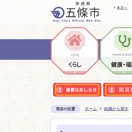
本文へ
Living
Health & Welf
くらし
健康・福
ホーム
組織から探す
現在の位置