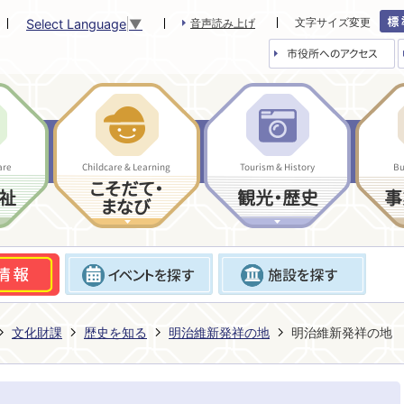
文字サイズ変更
Select Language
▼
音声読み上げ
市役所へのアクセス
are
Childcare & Learning
Tourism & History
Bu
こそだて・
祉
観光・歴史
事
まなび
文化財課
歴史を知る
明治維新発祥の地
明治維新発祥の地