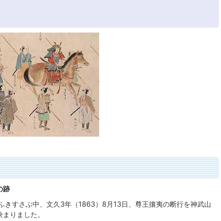
の跡
きすさぶ中、文久3年（1863）8月13日、尊王攘夷の断行を神武山
決まりました。