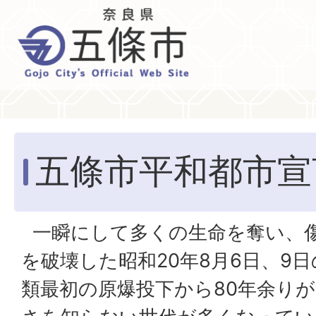
五條市平和都市宣
一瞬にして多くの生命を奪い、
を破壊した昭和20年8月6日、9
類最初の原爆投下から80年余り