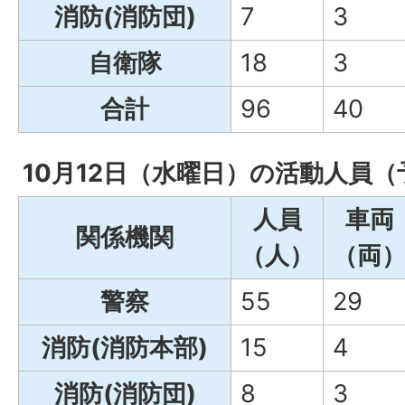
消防(消防団)
7
3
自衛隊
18
3
合計
96
40
10月12日（水曜日）の活動人員（
人員
車両
関係機関
（人）
（両
警察
55
29
消防(消防本部)
15
4
消防(消防団)
8
3