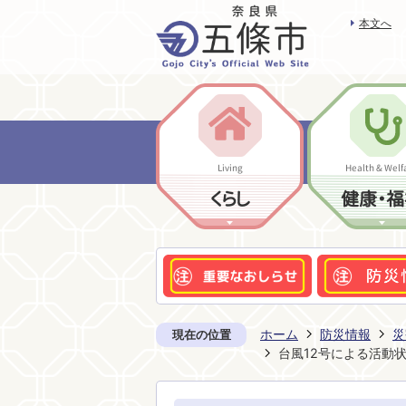
本文へ
Living
Health & Welf
くらし
健康・福
ホーム
防災情報
災
現在の位置
台風12号による活動状況