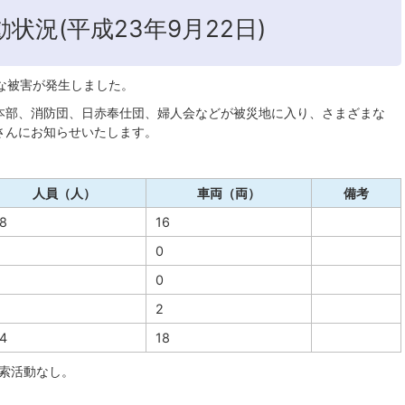
状況(平成23年9月22日)
な被害が発生しました。
本部、消防団、日赤奉仕団、婦人会などが被災地に入り、さまざまな
さんにお知らせいたします。
人員（人）
車両（両）
備考
8
16
0
0
2
4
18
捜索活動なし。
）