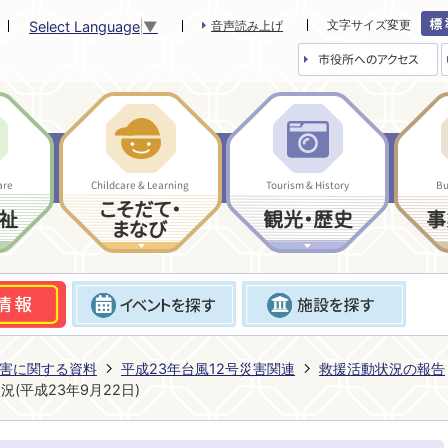
文字サイズ変更
Select Language
▼
音声読み上げ
市役所へのアクセス
are
Childcare & Learning
Tourism & History
Bu
こそだて・
祉
観光・歴史
事
まなび
害に関する資料
平成23年台風12号災害関連
救援活動状況の報告
(平成23年9月22日)