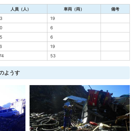
人員（人）
車両（両）
備考
3
19
0
6
5
6
6
19
74
53
動のようす