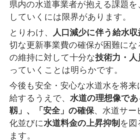
県内の水道事業者が抱える課題を
していくには限界があります。
とりわけ、
人口減少に伴う給水収
切な更新事業費の確保が困難にな
の維持に対して十分な
技術力・人
っていくことは明らかです。
今後も安全・安心な水道水を将来
給するうえで、
水道の理想像であ
靱」、「安全」の確保
、水道サー
化並びに
水道料金の上昇抑制
を図
ます。