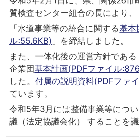
令和5年2⽉1⽇に、県、関係26
質検査センター組合の⻑により、
「水道事業等の統合に関する
基本
ル:55.6KB)
」を締結しました。
また、⼀体化後の運営⽅針である
企業団
基本計画(PDFファイル:876.
した。
付属の説明資料(PDFファイル
ています。
令和5年3月には整備事業等につ
議（法定協議会化） することを