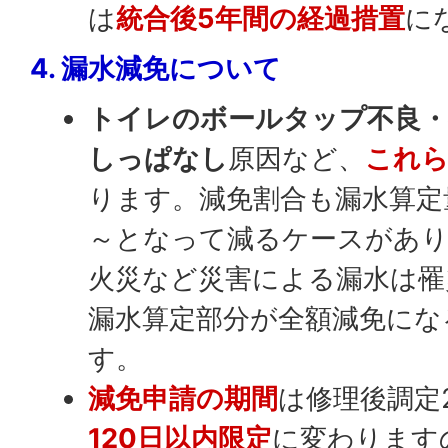
は
統合後5年間の経過措置
に
4. 漏水減免について
トイレのボールタップ不良・
しっぱなし
原因など、
これら
ります。減免割合も漏水算定量
～となって減るケースがあり
火災など災害による漏水は罹
漏水算定部分が全額減免にな
す。
減免申請の期間
は修理後調定
120日以内限定
に変わります