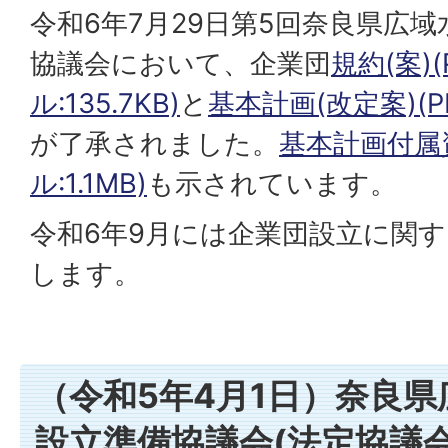
令和6年7月29日第5回奈良県広
協議会において、企業団
規約(案)
ル:135.7KB)
と
基本計画(改定案)(PD
が了承されました。
基本計画付属資
ル:1.1MB)
も示されています。
令和6年9月には企業団設立に関
します。
（令和5年4月1日）奈良
設立準備協議会(法定協議会