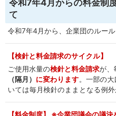
令和7年4月からの料金制
て
令和7年4月から、企業団のルー
【検針と料金請求のサイクル】
ご使用水量の
検針と料金請求
が、
（隔月）
に変わります
。一部の大
いては毎月検針のままとなる例外
【料金制度】 ※企業団議会の議決