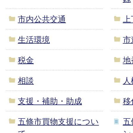
市内公共交通
上
生活環境
市
税金
地
相談
人
支援・補助・助成
移
五條市買物支援につい
五