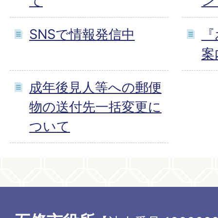
て
ン
SNSで情報発信中
『
案
成年後見人等への郵便
物の送付先一括変更に
ついて