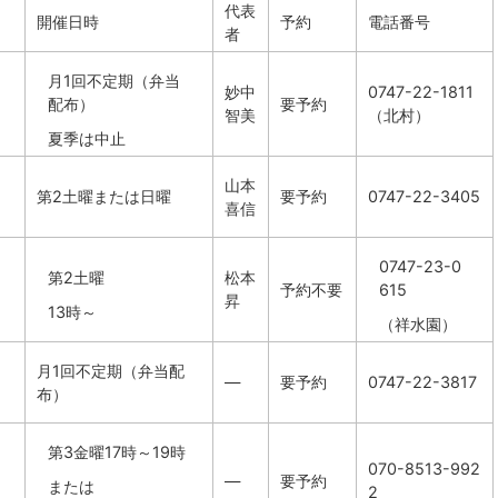
代表
開催日時
予約
電話番号
者
月1回不定期（弁当
妙中
0747-22-1811
配布）
要予約
智美
（北村）
夏季は中止
山本
第2土曜または日曜
要予約
0747-22-3405
喜信
0747-23-0
第2土曜
松本
予約不要
615
昇
13時～
（祥水園）
月1回不定期（弁当配
―
要予約
0747-22-3817
布）
第3金曜17時～19時
070-8513-992
―
要予約
または
2