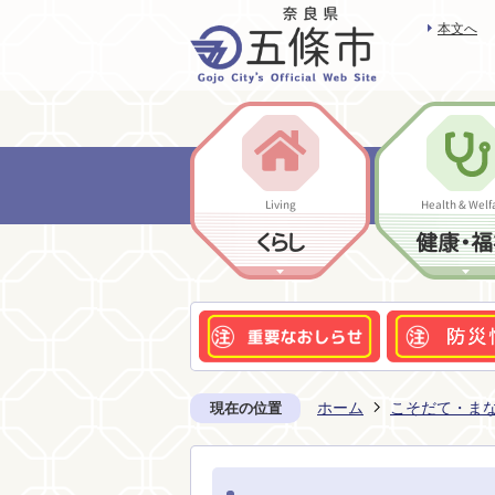
本文へ
Living
Health & Welf
くらし
健康・福
ホーム
こそだて・ま
現在の位置