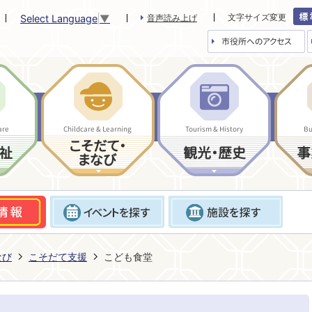
文字サイズ変更
Select Language
▼
音声読み上げ
市役所へのアクセス
are
Childcare & Learning
Tourism & History
Bu
こそだて・
祉
観光・歴史
事
まなび
なび
こそだて支援
こども食堂