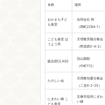
名称
場所
おかまち子ど
合同会社 和
も食堂
（岡町2284-1）
こども食堂 ほ
天理教芳陽分教会
うよう亭
（野原西5-4-2）
旧山縣邸
阪合部CLASS
（中町112）
天理教旬愛分教会
たのしい会
（二見6-2-25）
五條市役所にぎわ
にぎわい棟 こ
い棟
ども食堂