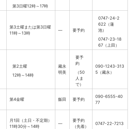
第3日曜12時～17時
0747-24-2
622（蓮
第3土曜または第3日曜
―
要予約
池）
11時～13時
0747-23-18
67（上田）
要予
約
第2土曜
藏永
090-1243-313
明美
（50
5（藏永）
12時～14時
人ま
で）
090-6555-40
第4金曜
飯田
要予約
77
月1回（土日・不定期）
要予約
―
0747-22-7213
11時30分～14時
（先着）