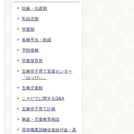
妊娠・出産期
乳幼児期
学童期
各種手当・助成
予防接種
学童保育所
五條市子育て支援センター
「はっぴぃ」
五條児童館
こそだてに関するQ&A
五條市子育て計画
家庭・児童教育相談
高等職業訓練促進給付金・高