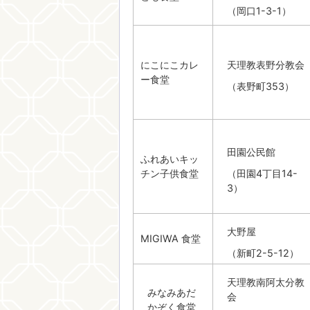
（岡口1-3-1）
にこにこカレ
天理教表野分教会
ー食堂
（表野町353）
田園公民館
ふれあいキッ
チン子供食堂
（田園4丁目14-
3）
大野屋
MIGIWA 食堂
（新町2-5-12）
天理教南阿太分教
みなみあだ
会
かぞく食堂