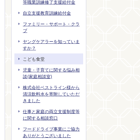
等職業訓練修了支援給付金
自立支援教育訓練給付金
ファミリー・サポート・クラ
ブ
ヤングケアラーを知っていま
すか？
こども食堂
児童・子育てに関する悩み相
談(家庭相談室)
株式会社ベストライン様から
清涼飲料水を寄附していただ
きました
仕事と家庭の両立支援制度等
に関する相談窓口
フードドライブ事業にご協力
ありがとうございました