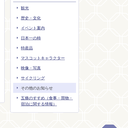
観光
歴史・文化
イベント案内
日本一の柿
特産品
マスコットキャラクター
映像・写真
サイクリング
その他のお知らせ
五條のすすめ（食事・買物・
宿泊に関する情報）
ペー