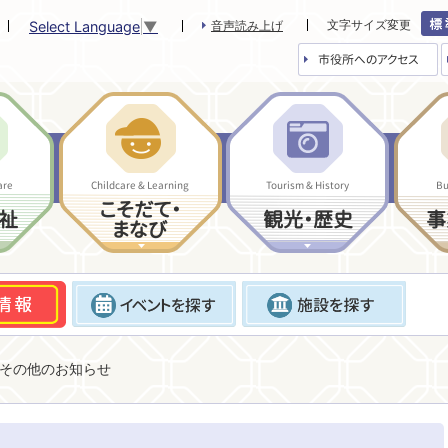
文字サイズ変更
Select Language
▼
音声読み上げ
市役所へのアクセス
are
Childcare & Learning
Tourism & History
Bu
こそだて・
祉
観光・歴史
事
まなび
その他のお知らせ