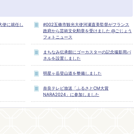
大使に就任し
#002五條市観光大使河瀬直美監督がフランス
政府から芸術文化勲章を受けました @ごじょう
フォトニュース
まちなみ伝承館にゴーカスターの記念撮影用パ
ネルを設置しました
明星ヶ岳登山道を整備しました
奈良テレビ放送「ふるさとCM大賞
NARA2024」に参加しました