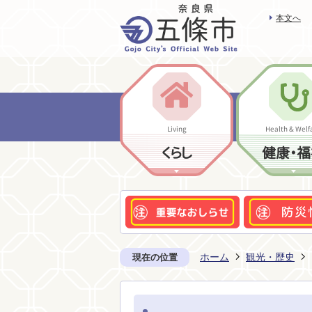
本文へ
Living
Health & Welf
くらし
健康・福
ホーム
観光・歴史
現在の位置