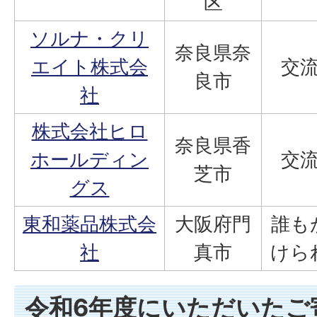
区
ソルナ・クリ
奈良県奈
エイト株式会
交
良市
社
株式会社ヒロ
奈良県香
ホールディン
交
芝市
グス
東和薬品株式会
大阪府門
誰も
社
真市
けら
令和6年度にいただいたご