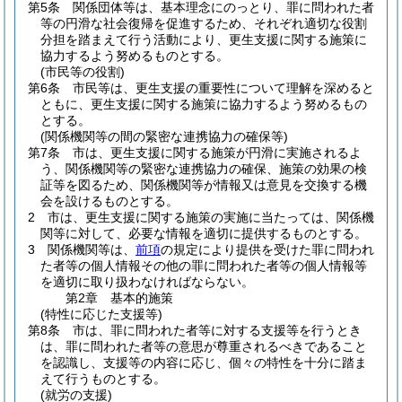
第5条
関係団体等は、基本理念にのっとり、罪に問われた者
等の円滑な社会復帰を促進するため、それぞれ適切な役割
分担を踏まえて行う活動により、更生支援に関する施策に
協力するよう努めるものとする。
(市民等の役割)
第6条
市民等は、更生支援の重要性について理解を深めると
ともに、更生支援に関する施策に協力するよう努めるもの
とする。
(関係機関等の間の緊密な連携協力の確保等)
第7条
市は、更生支援に関する施策が円滑に実施されるよ
う、関係機関等の緊密な連携協力の確保、施策の効果の検
証等を図るため、関係機関等が情報又は意見を交換する機
会を設けるものとする。
2
市は、更生支援に関する施策の実施に当たっては、関係機
関等に対して、必要な情報を適切に提供するものとする。
3
関係機関等は、
前項
の規定により提供を受けた罪に問われ
た者等の個人情報その他の罪に問われた者等の個人情報等
を適切に取り扱わなければならない。
第2章
基本的施策
(特性に応じた支援等)
第8条
市は、罪に問われた者等に対する支援等を行うとき
は、罪に問われた者等の意思が尊重されるべきであること
を認識し、支援等の内容に応じ、個々の特性を十分に踏ま
えて行うものとする。
(就労の支援)