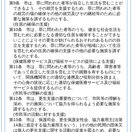
第9条
市は、罪に問われた者等が自立した生活を営むことが
できるよう、その就労を支援するため、罪に問われた者等
の就労の場の確保その他の就労及びその継続等のために必
要な施策を講ずるものとする。
(住居の確保の支援)
第10条
市は、罪に問われた者等のうち、健全な社会生活を
営むために必要となる適切な住居を確保することができな
いことによりその更生が妨げられるおそれのあるものの自
立を支援するため、罪に問われた者等が地域において生活
を営むための住居の確保の支援その他の必要な施策を講ず
るものとする。
(保健医療サービス及び福祉サービスの提供による支援)
第11条
市は、罪に問われた者等のうち、高齢者、障害者等
であって自立した生活を営む上での困難を有するものにつ
いて、関係機関等との適切な連携及び役割分担を踏まえ、
その心身の状況に応じた適切な保健医療サービス及び福祉
サービスを提供するものとする。
(市民等の理解の促進)
第12条
市は、更生支援の重要性について、市民等の理解を
深め、その施策について協力を得られるよう必要な施策を
講ずるものとする。
(市民等の活動に対する支援)
第13条
市は、保護司会、更生保護女性会、協力雇用主
(法第
14条に規定する協力雇用主をいう。)
その他の民間の団体又
は個人の更生支援に関する活動の促進を図るため、必要な