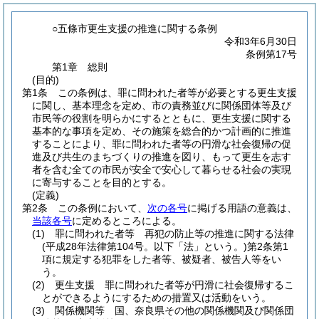
○五條市更生支援の推進に関する条例
令和3年6月30日
条例第17号
第1章
総則
(目的)
第1条
この条例は、罪に問われた者等が必要とする更生支援
に関し、基本理念を定め、市の責務並びに関係団体等及び
市民等の役割を明らかにするとともに、更生支援に関する
基本的な事項を定め、その施策を総合的かつ計画的に推進
することにより、罪に問われた者等の円滑な社会復帰の促
進及び共生のまちづくりの推進を図り、もって更生を志す
者を含む全ての市民が安全で安心して暮らせる社会の実現
に寄与することを目的とする。
(定義)
第2条
この条例において、
次の各号
に掲げる用語の意義は、
当該各号
に定めるところによる。
(1)
罪に問われた者等 再犯の防止等の推進に関する法律
(平成28年法律第104号。以下「法」という。)
第2条第1
項に規定する犯罪をした者等、被疑者、被告人等をい
う。
(2)
更生支援 罪に問われた者等が円滑に社会復帰するこ
とができるようにするための措置又は活動をいう。
(3)
関係機関等 国、奈良県その他の関係機関及び関係団