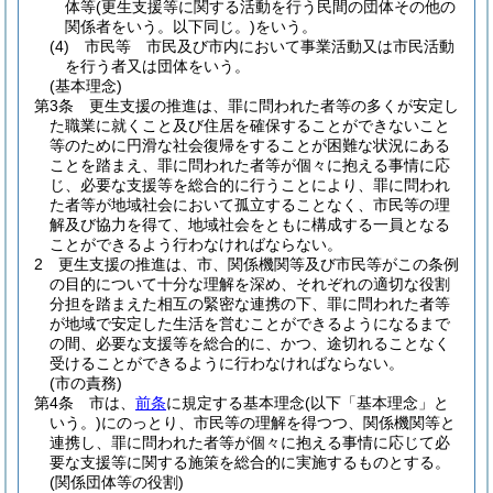
体等
(更生支援等に関する活動を行う民間の団体その他の
関係者をいう。以下同じ。)
をいう。
(4)
市民等 市民及び市内において事業活動又は市民活動
を行う者又は団体をいう。
(基本理念)
第3条
更生支援の推進は、罪に問われた者等の多くが安定し
た職業に就くこと及び住居を確保することができないこと
等のために円滑な社会復帰をすることが困難な状況にある
ことを踏まえ、罪に問われた者等が個々に抱える事情に応
じ、必要な支援等を総合的に行うことにより、罪に問われ
た者等が地域社会において孤立することなく、市民等の理
解及び協力を得て、地域社会をともに構成する一員となる
ことができるよう行わなければならない。
2
更生支援の推進は、市、関係機関等及び市民等がこの条例
の目的について十分な理解を深め、それぞれの適切な役割
分担を踏まえた相互の緊密な連携の下、罪に問われた者等
が地域で安定した生活を営むことができるようになるまで
の間、必要な支援等を総合的に、かつ、途切れることなく
受けることができるように行わなければならない。
(市の責務)
第4条
市は、
前条
に規定する基本理念
(以下「基本理念」と
いう。)
にのっとり、市民等の理解を得つつ、関係機関等と
連携し、罪に問われた者等が個々に抱える事情に応じて必
要な支援等に関する施策を総合的に実施するものとする。
(関係団体等の役割)